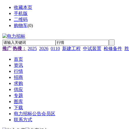
收藏本页
手机版
二维码
购物车
(
0
)
推广
热搜：
2025
2026
0110
新建工程
中试装置
检修备件
胜
首页
资讯
行情
招商
求购
供应
专题
图库
下载
电力招标公告会员区
联系方式