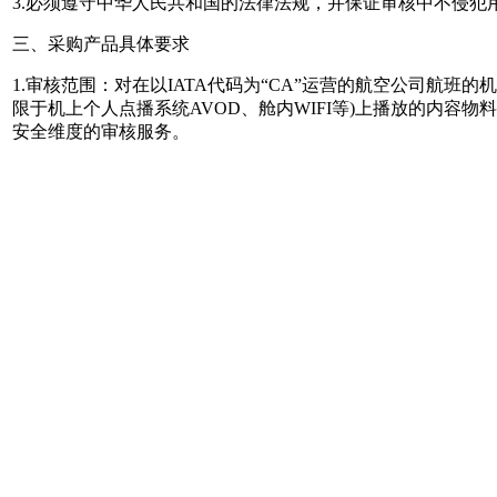
3.必须遵守中华人民共和国的法律法规，并保证审核中不侵犯
三、采购产品具体要求
1.审核范围：对在以IATA代码为“CA”运营的航空公司航班的机
限于机上个人点播系统AVOD、舱内WIFI等)上播放的内
安全维度的审核服务。
全方位整合传统媒体、门户网站、微信、微博、论坛等舆情信
等服务，包括但不限于舆情监测方案创建、舆情报告生成、舆
2.审核途径：通过较为成熟且公开的公有云SAAS服务或封装
3.审核模型：具备不少于5个的内容审核模型，可直接在视频
人物、错误旗帜使用等基本内容。
4.审核抽帧率及速度：对视频内精准到以秒为单位进行抽帧审
少于1秒10个文档。
5.账户：允许多人操作，提供多人账号。
四、技术需求/服务标准
1.应具备较高的准确性，自测图片审核准确率不低于90%，视