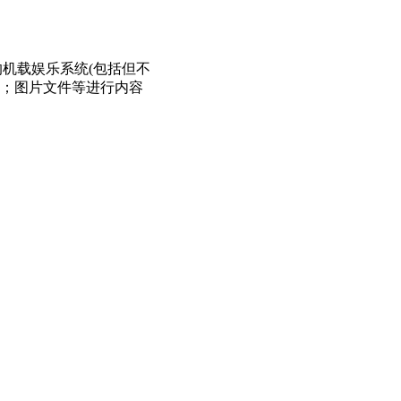
)的机载娱乐系统(包括但不
件；图片文件等进行内容
情研判、专题性舆情分析
血腥场面、涉广告、负面
2倍速，文档审核速度不
全审核词库数量达到5万个