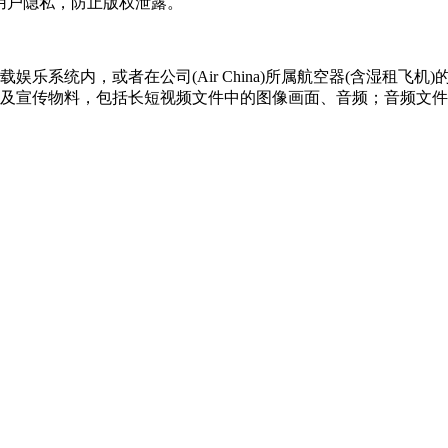
用户隐私，防止版权泄露。
载娱乐系统内，或者在公司(Air China)所属航空器(含湿租飞机
容物料及宣传物料，包括长短视频文件中的图像画面、音频；音频文
息，追踪热门舆情信息，向本单位提供实时舆情跟踪、阶段性舆
情数据下载、舆情预警。
为软件程序等进行审核。
、音频、文本、图片等内容中审核出涉政、涉暴、涉恐、涉黄及
核，可提供不少于1秒3帧的抽帧率。视频、音频审核速度不低于
频文件准确率不低于95%，音频文件准确率不低于95%。内容安